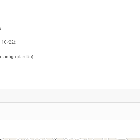
s;
 10×22);
o antigo plantão)