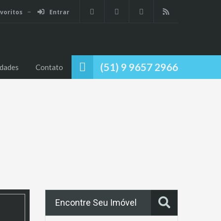
voritos
Entrar
Início
Propriedades
Contato
(51) 9 9657 2966
edades
Contato
Encontre Seu Imóvel