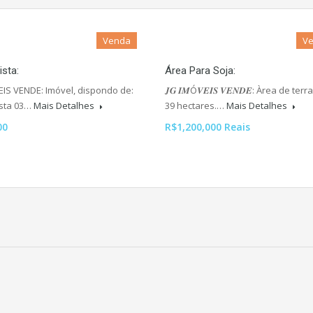
Venda
V
sta:
Área Para Soja:
EIS VENDE: Imóvel, dispondo de:
𝑱𝑮 𝑰𝑴Ó𝑽𝑬𝑰𝑺 𝑽𝑬𝑵𝑫𝑬: Àrea de ter
sta 03…
Mais Detalhes
39 hectares.…
Mais Detalhes
00
R$1,200,000 Reais