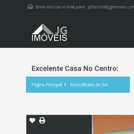
Envie-nos um e-mail para :
jeferson@jgimoveis.co
Excelente Casa No Centro:
Página Principal
Encruzilhada do Sul