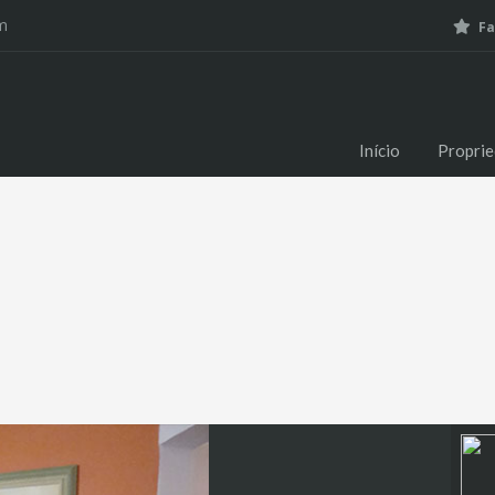
m
Fa
Início
Propri