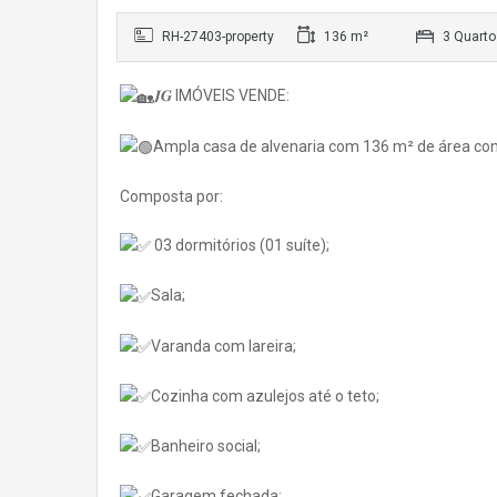
RH-27403-property
136 m²
3 Quarto
𝑱𝑮 IMÓVEIS VENDE:
Ampla casa de alvenaria com 136 m² de área con
Composta por:
03 dormitórios (01 suíte);
Sala;
Varanda com lareira;
Cozinha com azulejos até o teto;
Banheiro social;
Garagem fechada;