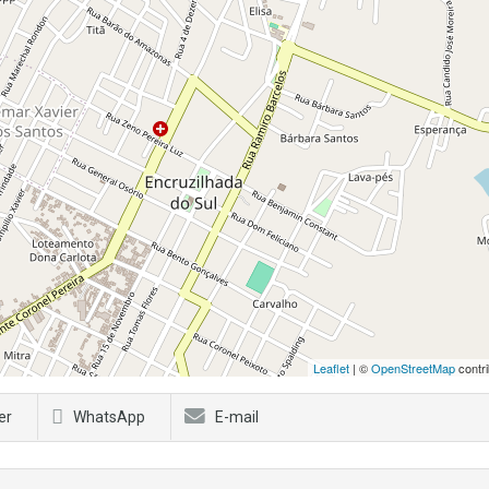
Leaflet
| ©
OpenStreetMap
contri
er
WhatsApp
E-mail