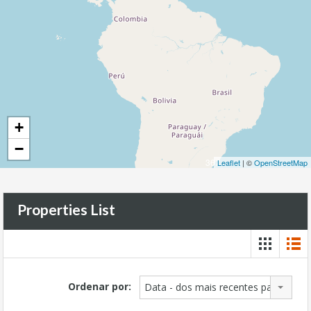
+
−
36
Leaflet
| ©
OpenStreetMap
Properties List
Ordenar por:
Data - dos mais recentes para os ma