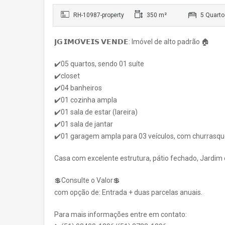
RH-10987-property
350 m²
5 Quarto
𝗝𝗚 𝗜𝗠𝗢́𝗩𝗘𝗜𝗦 𝗩𝗘𝗡𝗗𝗘: Imóvel de alto padrão 🏠
✔️05 quartos, sendo 01 suíte
✔️closet
✔️04 banheiros
✔️01 cozinha ampla
✔️01 sala de estar (lareira)
✔️01 sala de jantar
✔️01 garagem ampla para 03 veículos, com churrasqu
Casa com excelente estrutura, pátio fechado, Jardim 
💲Consulte o Valor💲
com opção de: Entrada + duas parcelas anuais.
Para mais informações entre em contato: