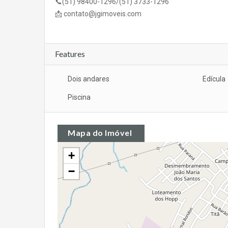
📞(51) 98400-1296/(51) 3733-1296
📩
contato@jgimoveis.com
Features
Dois andares
Edícula
Piscina
Mapa do Imóvel
+
−