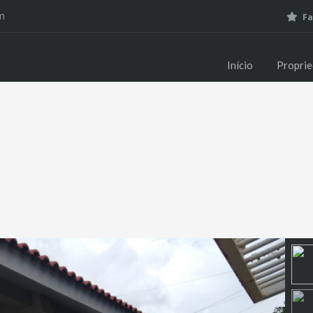
m
Fa
Início
Propri