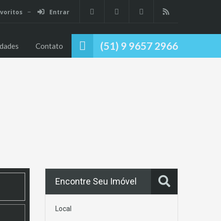
voritos
Entrar
Início
Propriedades
Contato
(51) 9 9657 2966
edades
Contato
Encontre Seu Imóvel
Local