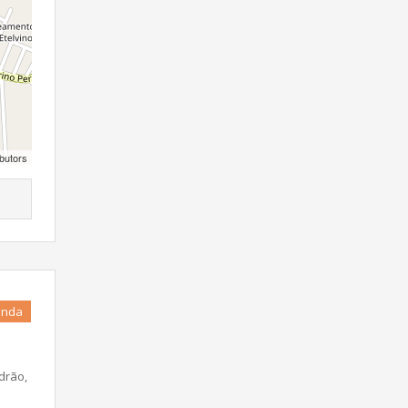
butors
enda
drão,