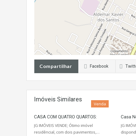
Compartilhar
Facebook
Twitt
Imóveis Similares
Venda
CASA COM QUATRO QUARTOS:
Casa No
JG IMÓVEIS VENDE; Ótimo imóvel
JG IMÓV
residêncial, com dois pavimentos,…
dispond