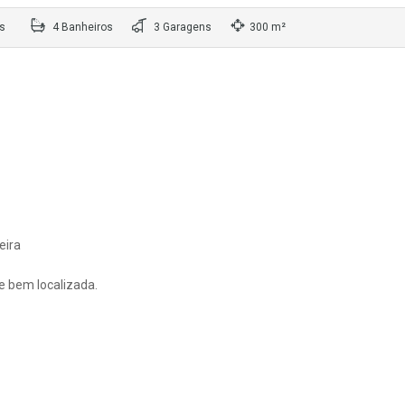
s
4 Banheiros
3 Garagens
300 m²
eira
e bem localizada.