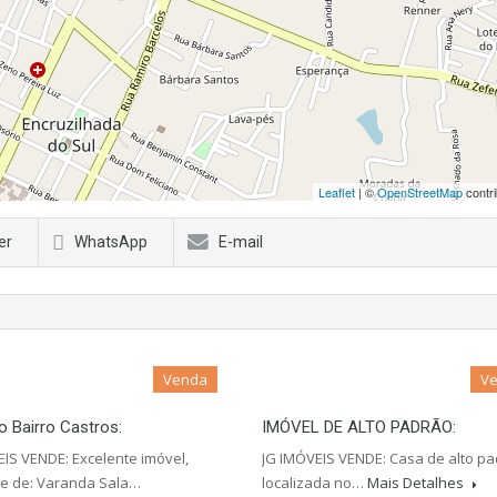
Leaflet
| ©
OpenStreetMap
contri
er
WhatsApp
E-mail
Venda
V
 Bairro Castros:
IMÓVEL DE ALTO PADRÃO:
EIS VENDE: Excelente imóvel,
JG IMÓVEIS VENDE: Casa de alto pa
e de: Varanda Sala…
localizada no…
Mais Detalhes